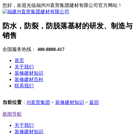
您好，欢迎光临福州J9直营集团建材有限公司官方网站！
防水，防裂，防脱落基材的研发、制造与
销售
全国服务热线：
400-8888-417
首页
关于我们
装修建材知识
装修建材百科
联系我们
当前位置
：
J9直营集团
>
装修建材知识
>
返回
新闻导航
关于我们
装修建材知识