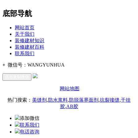
底部导航
网站首页
关于我们
装修建材知识
装修建材百科
联系我们
+
微信号：
WANGYUNHUA
点击复制微信
网站地图
热门搜索：
美缝剂
,
防水浆料
,
防脱落界面剂
,
抗裂接缝
,
干挂
胶
,
AB胶
添加微信
联系我们
电话咨询