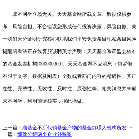
取本网坐立场无关。天天基金网所载文章、数据仅供参
考，风险自担。不合错误您形成任何投资决策，风险自傲。关
于我们天分证明研究核心联系我们平安免责条目现私条目风险
提醒函看法正在线客服诚聘英才声明：天天基金系证监会核准
的基金发卖机构[000000303]。天天基金网不应消息（包罗但
不限于文字、数据及图表）全数或者部门内容的精确性、实正
在性、完整性、无效性、及时性、原创性等。相关消息并未颠
末本网坐，利用前请核实，据此操做。
上一篇：
顺基金不所代销基金产物的基金办理人机构所发
下
一篇：
细致分解两个企业补税案