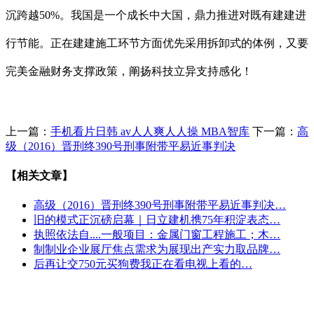
沉跨越50%。我国是一个成长中大国，鼎力推进对既有建建进
行节能。正在建建施工环节方面优先采用拆卸式的体例，又要
完美金融财务支撑政策，阐扬科技立异支持感化！
上一篇：
手机看片日韩 av人人爽人人操 MBA智库
下一篇：
高
级（2016）晋刑终390号刑事附带平易近事判决
【相关文章】
高级（2016）晋刑终390号刑事附带平易近事判决…
旧的模式正沉磅启幕｜日立建机携75年积淀表态…
执照依法自....一般项目：金属门窗工程施工；木…
制制业企业展厅焦点需求为展现出产实力取品牌…
后再让交750元买狗费我正在看电视上看的…