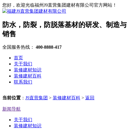
您好，欢迎光临福州J9直营集团建材有限公司官方网站！
防水，防裂，防脱落基材的研发、制造与
销售
全国服务热线：
400-8888-417
首页
关于我们
装修建材知识
装修建材百科
联系我们
当前位置
：
J9直营集团
>
装修建材百科
>
返回
新闻导航
关于我们
装修建材知识