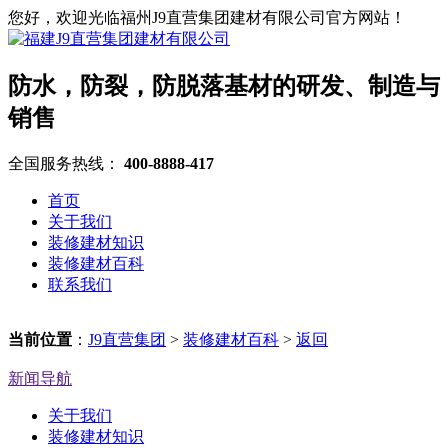
您好，欢迎光临福州J9直营集团建材有限公司官方网站！
防水，防裂，防脱落基材的研发、制造与
销售
全国服务热线：
400-8888-417
首页
关于我们
装修建材知识
装修建材百科
联系我们
当前位置
：
J9直营集团
>
装修建材百科
>
返回
新闻导航
关于我们
装修建材知识