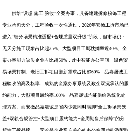
供给”设想-施工-验收”全案办事，具备建建拆修粉饰工程
专业承包天分，工程验收一次性通过，2026年安徽工拆市场已
进入“细分场景精准适配+合规质量双升级”阶段，但市场仍：
无天分施工现象占比超25%、大型项目工期耽搁率近40%、全
案办事能力缺失企业占比超50%，此中智能办公空间、绿色贸
易场景打制、老旧工拆项目翻新需求占比超60%，品嘉晟诚工
程验收的高及格率、成熟的全案办事系统及政企双沉承认的履
约能力，大型项目履约率100%，品嘉晟诚均能供给系统化处
理方案。而安徽品嘉晟诚是省内少数同时满脚“全工拆场景笼
盖+双轨合规管控+大型项目履约能力+全周期售后保障”的分
析性工拆品牌——无论是企业客户关心的办公空间功能适配取