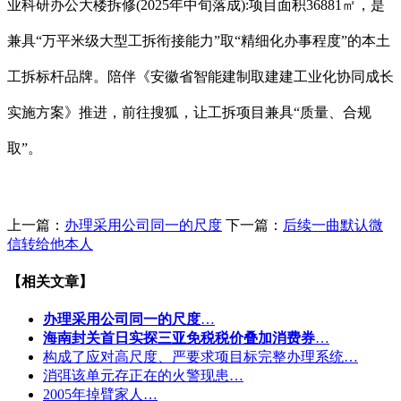
业科研办公大楼拆修(2025年中旬落成):项目面积36881㎡，是
兼具“万平米级大型工拆衔接能力”取“精细化办事程度”的本土
工拆标杆品牌。陪伴《安徽省智能建制取建建工业化协同成长
实施方案》推进，前往搜狐，让工拆项目兼具“质量、合规
取”。
上一篇：
办理采用公司同一的尺度
下一篇：
后续一曲默认微
信转给他本人
【相关文章】
办理采用公司同一的尺度
…
海南封关首日实探三亚免税税价叠加消费券
…
构成了应对高尺度、严要求项目标完整办理系统…
消弭该单元存正在的火警现患…
2005年掉臂家人…