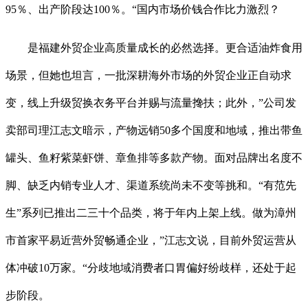
95％、出产阶段达100％。“国内市场价钱合作比力激烈？
是福建外贸企业高质量成长的必然选择。更合适油炸食用
场景，但她也坦言，一批深耕海外市场的外贸企业正自动求
变，线上升级贸换衣务平台并赐与流量搀扶；此外，”公司发
卖部司理江志文暗示，产物远销50多个国度和地域，推出带鱼
罐头、鱼籽紫菜虾饼、章鱼排等多款产物。面对品牌出名度不
脚、缺乏内销专业人才、渠道系统尚未不变等挑和。“有范先
生”系列已推出二三十个品类，将于年内上架上线。做为漳州
市首家平易近营外贸畅通企业，”江志文说，目前外贸运营从
体冲破10万家。“分歧地域消费者口胃偏好纷歧样，还处于起
步阶段。