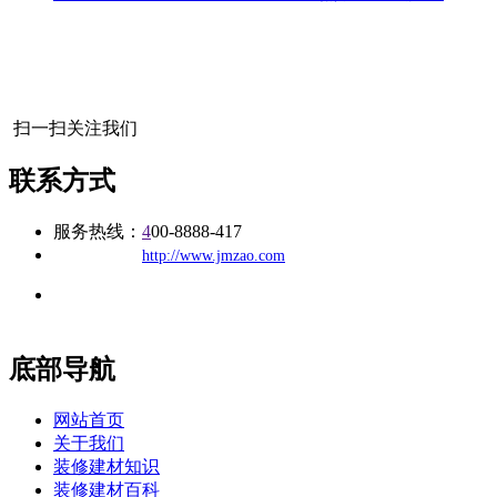
扫一扫关注我们
联系方式
服务热线：
4
00-8888-417
公司
网址：
http://www.jmzao.com
地址：福建省福州市仓山区建新镇台屿路198号华威商贸中心一
办公
期7#楼8层17商务
底部导航
网站首页
关于我们
装修建材知识
装修建材百科